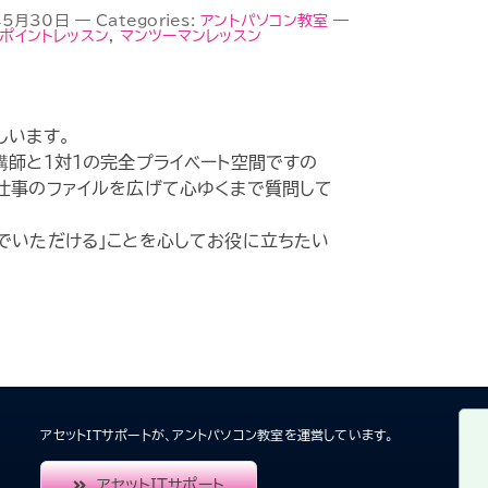
6年5月30日
—
Categories:
アントパソコン教室
—
ポイントレッスン
,
マンツーマンレッスン
しいます。
講師と1対1の完全プライベート空間ですの
仕事のファイルを広げて心ゆくまで質問して
でいただける」ことを心してお役に立ちたい
アセットITサポートが、アントパソコン教室を運営しています。
アセットITサポート