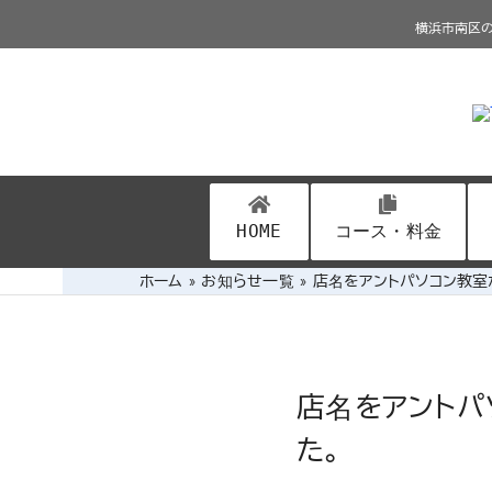
Skip
横浜市南区の
to
content
HOME
コース・料金
ホーム
»
お知らせ一覧
»
店名をアントパソコン教室
店名をアントパ
た。