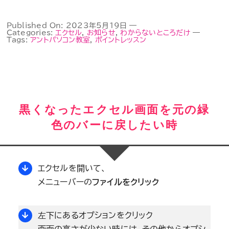
よくある質問
Published On: 2023年5月19日
—
Categories:
エクセル
,
お知らせ
,
わからないところだけ
—
Tags:
アントパソコン教室
,
ポイントレッスン
ご予約フォーム
黒くなったエクセル画面を元の緑
色のバーに戻したい時
エクセルを開いて、
メニューバーの
ファイルをクリック
左下にあるオプションをクリック
画面の高さが少ない時には、その他からオプシ