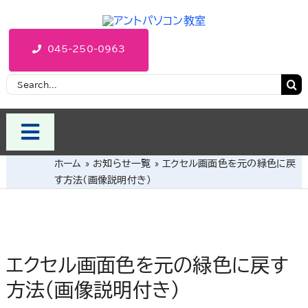
Skip
to
content
045-250-0963
Search
for:
Toggle
Navigation
ホーム
»
お知らせ一覧
»
エクセル画面色を元の緑色に戻
HOME
す方法(画像説明付き)
コース・料金
オンラインレッスン
エクセル画面色を元の緑色に戻す
アクセス
方法(画像説明付き)
解決事例